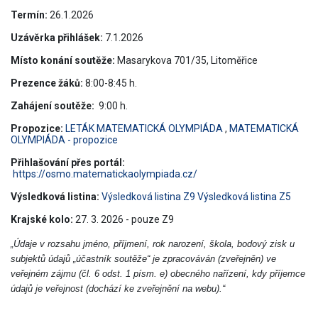
Termín:
26.1.2026
Uzávěrka přihlášek:
7.1.2026
Místo konání soutěže:
Masarykova 701/35, Litoměřice
Prezence žáků:
8:00-8:45 h.
Zahájení soutěže:
9:00 h.
Propozice:
LETÁK MATEMATICKÁ OLYMPIÁDA
,
MATEMATICKÁ
OLYMPIÁDA - propozice
Přihlašování přes portál:
https://osmo.matematickaolympiada.cz/
Výsledková listina:
Výsledková listina Z9
Výsledková listina Z5
Krajské kolo:
27. 3. 2026 - pouze Z9
„Údaje v rozsahu jméno, příjmení, rok narození, škola, bodový zisk u
subjektů údajů „účastník soutěže“ je zpracováván (zveřejněn) ve
veřejném zájmu (čl. 6 odst. 1 písm. e) obecného nařízení, kdy příjemce
údajů je veřejnost (dochází ke zveřejnění na webu).“