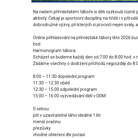
Na našem příměstském táboře si děti vyzkouší různé 
aktivity. Čekají je sportovní disciplíny na hřišti i v přír
dobrodružné výzvy, při kterých si procvičí nejen svaly,
Online přihlašování na příměstské tábory léto 2026 bud
hod.
Harmonogram tábora:
Scházet se budeme každý den od 7:00 do 8:00 hod. v 
Žádáme všechny o dodržení příchodů nejpozději do 8:
8:00 – 11:30 dopolední program
11:30 – 12:30 oběd
12:30 – 15:00 odpolední program
15:00 – 16:00 vyzvedávání dětí v DDM
S sebou:
pití v uzavíratelné láhvi ideálně 1 litr
menší svačinu
přezůvky
vhodné oblečení dle počasí