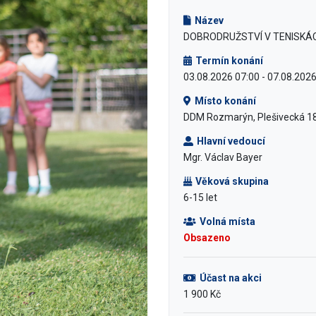
Název
DOBRODRUŽSTVÍ V TENISKÁ
Termín konání
03.08.2026 07:00 - 07.08.202
Místo konání
DDM Rozmarýn, Plešivecká 18
Hlavní vedoucí
Mgr. Václav Bayer
Věková skupina
6-15 let
Volná místa
Obsazeno
Účast na akci
1 900 Kč