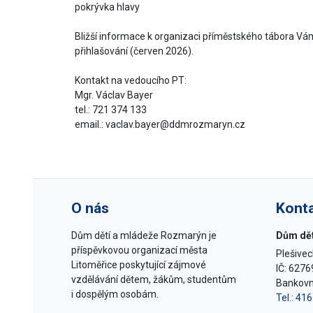
pokrývka hlavy
Bližší informace k organizaci příměstského tábora V
přihlašování (červen 2026).
Kontakt na vedoucího PT:
Mgr. Václav Bayer
tel.: 721 374 133
email.: vaclav.bayer@ddmrozmaryn.cz
O nás
Kont
Dům dětí a mládeže Rozmarýn je
Dům dět
příspěvkovou organizací města
Plešivec
Litoměřice poskytující zájmové
IČ: 627
vzdělávání dětem, žákům, studentům
Bankovn
i dospělým osobám.
Tel.: 41