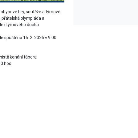
pohybové hry, soutěže a týmové
odě, přátelská olympiáda a
 ale i týmového ducha.
e spuštěno 16. 2. 2026 v 9:00
místě konání tábora
00 hod.