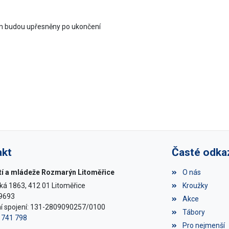
ám budou upřesněny po ukončení
akt
Časté odka
í a mládeže Rozmarýn Litoměřice
O nás
ká 1863, 412 01 Litoměřice
Kroužky
69693
Akce
í spojení: 131-2809090257/0100
Tábory
6 741 798
Pro nejmenší