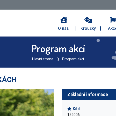
O nás
Kroužky
Akc
Program akcí
Hlavní strana
Program akcí
KÁCH
Základní informace
Kód
152006