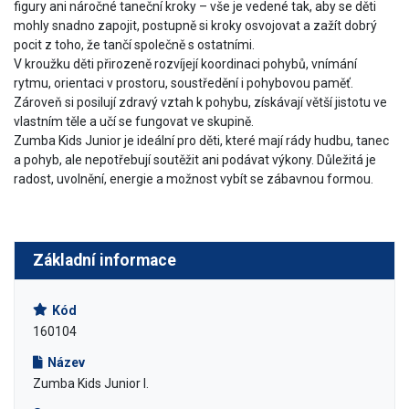
figury ani náročné taneční kroky – vše je vedené tak, aby se děti
mohly snadno zapojit, postupně si kroky osvojovat a zažít dobrý
pocit z toho, že tančí společně s ostatními.
V kroužku děti přirozeně rozvíjejí koordinaci pohybů, vnímání
rytmu, orientaci v prostoru, soustředění i pohybovou paměť.
Zároveň si posilují zdravý vztah k pohybu, získávají větší jistotu ve
vlastním těle a učí se fungovat ve skupině.
Zumba Kids Junior je ideální pro děti, které mají rády hudbu, tanec
a pohyb, ale nepotřebují soutěžit ani podávat výkony. Důležitá je
radost, uvolnění, energie a možnost vybít se zábavnou formou.
Základní informace
Kód
160104
Název
Zumba Kids Junior I.