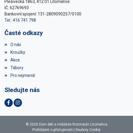
Plešivecká 1863, 412 01 Litoměřice
IČ: 62769693
Bankovní spojení: 131-2809090257/0100
Tel.: 416 741 798
Časté odkazy
O nás
Kroužky
Akce
Tábory
Pro nejmenší
Sledujte nás
© 2020 Dům dětí a mládeže Rozmarýn Litoměřice
Prohlášení o přístupnosti
|
Soubory Cookie