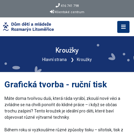
416 741 798
Klientské centrum
Kroužky
Hlavní strana
Kroužky
Grafická tvorba - ruční tisk
Máte doma tvořivou duši, která ráda vyrábí, zkouší nové věci a
zvládne se na chvíli ponořit do klidné práce – i když se občas
trochu zašpiní? Tento kroužek je ideální pro děti, které baví
objevovat různé výtvarné techniky.
Během roku si vyzkoušíme různé způsoby tisku – sítotisk, tisk z