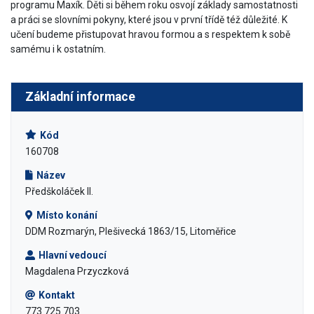
programu Maxík. Děti si během roku osvojí základy samostatnosti
a práci se slovními pokyny, které jsou v první třídě též důležité. K
učení budeme přistupovat hravou formou a s respektem k sobě
samému i k ostatním.
Základní informace
Kód
160708
Název
Předškoláček II.
Místo konání
DDM Rozmarýn, Plešivecká 1863/15, Litoměřice
Hlavní vedoucí
Magdalena Przyczková
Kontakt
773 725 703