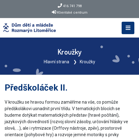
416 741 798
Klientské centrum
Kroužky
Hlavní strana
Kroužky
Předškoláček II.
V kroužku se hravou formou zaměříme na vše, co pomůže
předškolákovi usnadnit první třídu. V tematických blocích se
budeme dotýkat matematických představ (hravé počítání),
jazykových dovedností (rozvoj slovní zásoby, určování hlásky ve
slově, ...), ale i rytmizace (Orffovy nástroje, zpěv), prostorové
orientace (pohybové hry) a rozvoje jemné motoriky s prvky