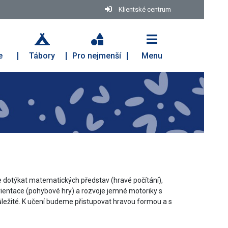
Klientské centrum
e
Tábory
Pro nejmenší
Menu
 dotýkat matematických představ (hravé počítání),
 orientace (pohybové hry) a rozvoje jemné motoriky s
 důležité. K učení budeme přistupovat hravou formou a s