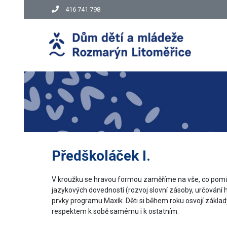
416 741 798
Předškoláček I.
V kroužku se hravou formou zaměříme na vše, co pomůž
jazykových dovedností (rozvoj slovní zásoby, určování hl
prvky programu Maxík. Děti si během roku osvojí základy
respektem k sobě samému i k ostatním.