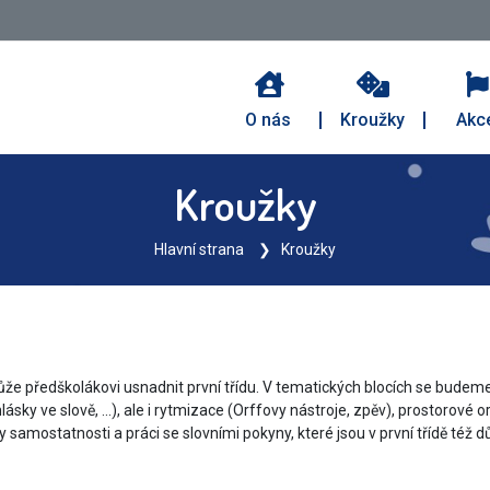
O nás
Kroužky
Akc
Kroužky
Hlavní strana
Kroužky
e předškolákovi usnadnit první třídu. V tematických blocích se budeme
ásky ve slově, ...), ale i rytmizace (Orffovy nástroje, zpěv), prostorové
 samostatnosti a práci se slovními pokyny, které jsou v první třídě též