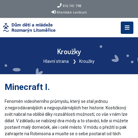
416 741 798
Klientské centrum
Kroužky
Hlavní strana
Kroužky
Minecraft I.
Fenomén videoherního průmyslu, který se stal jednou
z nejprodávanějších a nejpopulárnějších her historie. Kostičkový
svět nabral na oblibě díky rozsáhlosti možností, co vše v něm lze
dělat. V základu se nabízejí dva módy a to stavěcí, kde si můžete
postavit malý domeček, ale i celé město. V módu o přežití si pak
zahrajete na Robinsona a musíte se o sebe postarat od těch