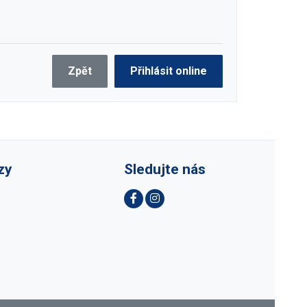
Zpět
Přihlásit online
zy
Sledujte nás