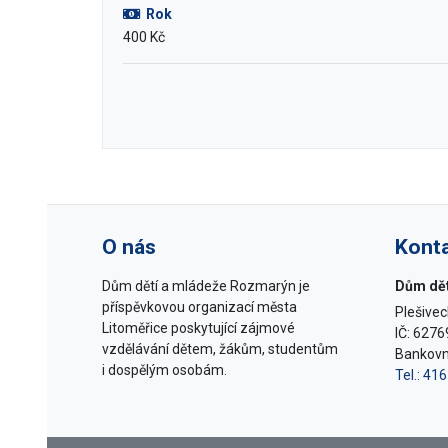
Rok
400 Kč
O nás
Kont
Dům dětí a mládeže Rozmarýn je
Dům dět
příspěvkovou organizací města
Plešivec
Litoměřice poskytující zájmové
IČ: 627
vzdělávání dětem, žákům, studentům
Bankovn
i dospělým osobám.
Tel.: 41