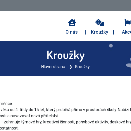
O nás
Kroužky
Akc
Kroužky
Hlavní strana
Kroužky
měřice.
věku od 4. třídy do 15 let, který probíhá přímo v prostorách školy. Nabí
osti a navazovat nová přátelství.
 zahrnuje týmové hry, kreativní činnosti, pohybové aktivity, deskové hry
ostatnosti.