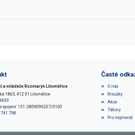
akt
Časté odka
í a mládeže Rozmarýn Litoměřice
O nás
ká 1863, 412 01 Litoměřice
Kroužky
69693
Akce
í spojení: 131-2809090257/0100
Tábory
6 741 798
Pro nejmenší