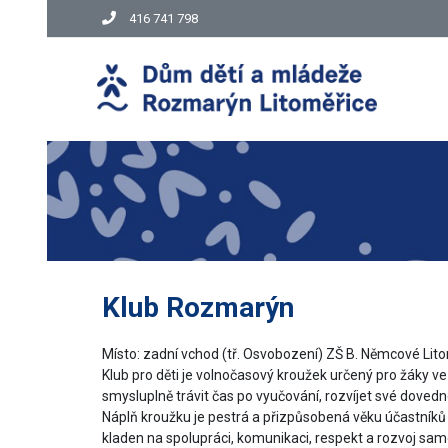
416 741 798
Klub Rozmarýn
Místo: zadní vchod (tř. Osvobození) ZŠ B. Němcové Lito
Klub pro děti je volnočasový kroužek určený pro žáky ve 
smysluplně trávit čas po vyučování, rozvíjet své dovedn
Náplň kroužku je pestrá a přizpůsobená věku účastníků –
kladen na spolupráci, komunikaci, respekt a rozvoj sam