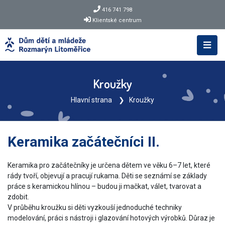
416 741 798
Klientské centrum
Kroužky
Hlavní strana
Kroužky
Keramika začátečníci II.
Keramika pro začátečníky je určena dětem ve věku 6–7 let, které
rády tvoří, objevují a pracují rukama. Děti se seznámí se základy
práce s keramickou hlínou – budou ji mačkat, válet, tvarovat a
zdobit.
V průběhu kroužku si děti vyzkouší jednoduché techniky
modelování, práci s nástroji i glazování hotových výrobků. Důraz je