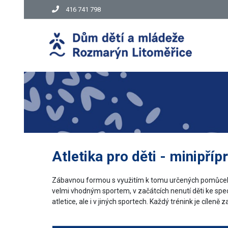
416 741 798
Atletika pro děti - minipříp
Zábavnou formou s využitím k tomu určených pomůcek se
velmi vhodným sportem, v začátcích nenutí děti ke specia
atletice, ale i v jiných sportech. Každý trénink je cílen