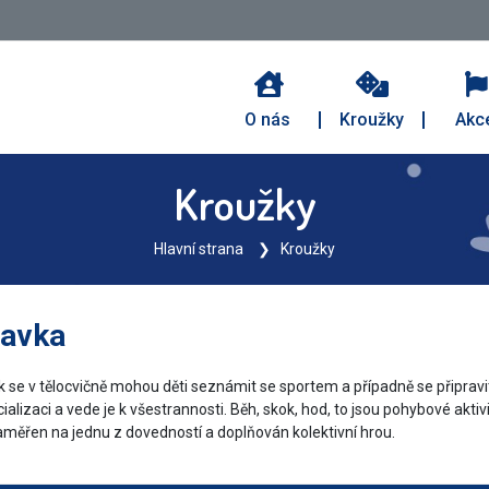
O nás
Kroužky
Akc
Kroužky
Hlavní strana
Kroužky
ravka
 v tělocvičně mohou děti seznámit se sportem a případně se připravit n
lizaci a vede je k všestrannosti. Běh, skok, hod, to jsou pohybové aktivit
ě zaměřen na jednu z dovedností a doplňován kolektivní hrou.